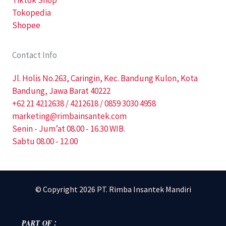
Tiktok Shop
Tokopedia
Shopee
Contact Info
Jl. Holis No.263, Caringin, Kec. Bandung Kulon, Kota
Bandung, Jawa Barat 40222
+62 21 4212638 / 4212618 / 0859 3030 4958
marketing@rimbainsantek.com
Senin - Jum’at 08.00 - 16.30 WIB.
Sabtu 08.00 - 12.00
© Copyright 2026 PT. Rimba Insantek Mandiri