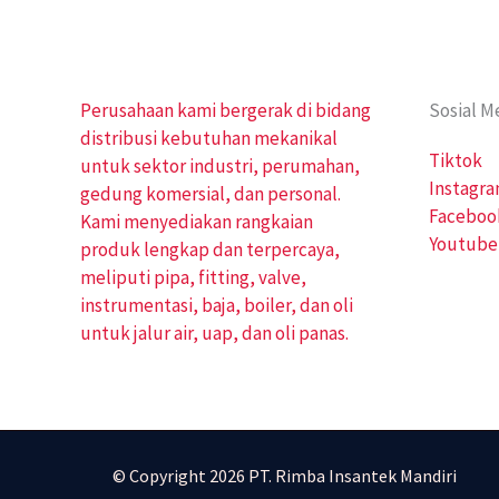
Perusahaan kami bergerak di bidang
Sosial M
distribusi kebutuhan mekanikal
Tiktok
untuk sektor industri, perumahan,
Instagr
gedung komersial, dan personal.
Faceboo
Kami menyediakan rangkaian
Youtube
produk lengkap dan terpercaya,
meliputi pipa, fitting, valve,
instrumentasi, baja, boiler, dan oli
untuk jalur air, uap, dan oli panas.
© Copyright 2026 PT. Rimba Insantek Mandiri