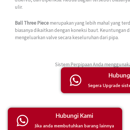
ulir.
Ball Three Piece
merupakan yang lebih mahal yang terdir
biasanya dikaitkan dengan koneksi baut. Keuntungan dar
mengeluarkan valve secara keseluruhan dari pipa.
Sistem Perpipaan Anda menggunakan
Hubung
Segera Upgrade sist
Hubungi Kami
Jika anda membutuhkan barang lainnya