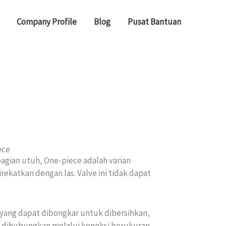
Company Profile
Blog
Pusat Bantuan
ece
agian utuh, One-piece adalah varian
ekatkan dengan las. Valve ini tidak dapat
 yang dapat dibongkar untuk dibersihkan,
ya dihubungkan melalui koneksi berukuran