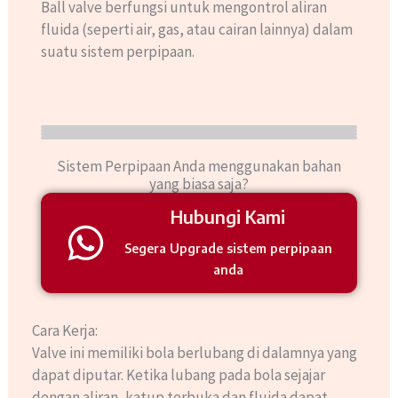
Ball valve berfungsi untuk mengontrol aliran
fluida (seperti air, gas, atau cairan lainnya) dalam
suatu sistem perpipaan.
Sistem Perpipaan Anda menggunakan bahan
yang biasa saja?​
Hubungi Kami
Segera Upgrade sistem perpipaan
anda
Cara Kerja:
Valve ini memiliki bola berlubang di dalamnya yang
dapat diputar. Ketika lubang pada bola sejajar
dengan aliran, katup terbuka dan fluida dapat