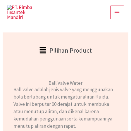
Skip
to
content
Main
Pilihan Product
Menu
Ball Valve Water
Ball valve adalah jenis valve yang menggunakan
bola berlubang untuk mengatur aliran fluida.
Valve ini berputar 90 derajat untuk membuka
atau menutup aliran, dan dikenal karena
kemudahan penggunaan serta kemampuannya
menutup aliran dengan rapat.