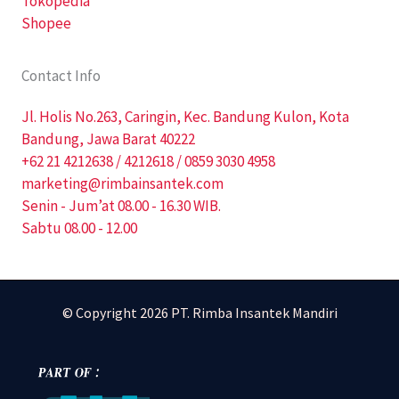
Tokopedia
Shopee
Contact Info
Jl. Holis No.263, Caringin, Kec. Bandung Kulon, Kota
Bandung, Jawa Barat 40222
+62 21 4212638 / 4212618 / 0859 3030 4958
marketing@rimbainsantek.com
Senin - Jum’at 08.00 - 16.30 WIB.
Sabtu 08.00 - 12.00
© Copyright 2026 PT. Rimba Insantek Mandiri